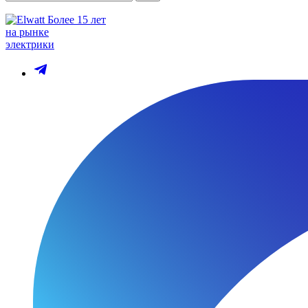
Более 15 лет
на рынке
электрики