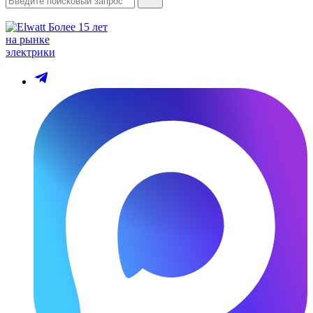
Более 15 лет
на рынке
электрики