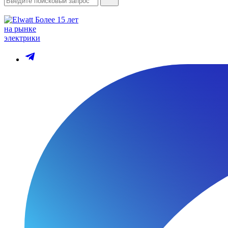
Более 15 лет
на рынке
электрики