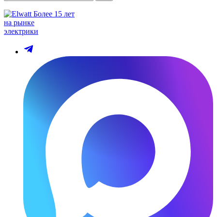
Более 15 лет
на рынке
электрики