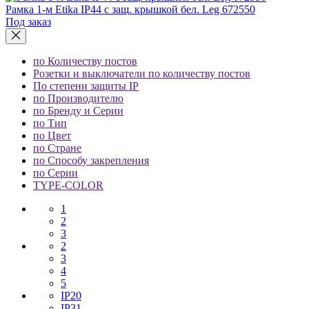
Рамка 1-м Etika IP44 с защ. крышкой бел. Leg 672550
Под заказ
по Количеству постов
Розетки и выключатели по количеству постов
По степени защиты IP
по Производителю
по Бренду и Серии
по Тип
по Цвет
по Стране
по Способу закрепления
по Серии
TYPE-COLOR
1
2
3
2
3
4
5
IP20
IP31