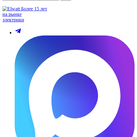
Более 15 лет
на рынке
электрики