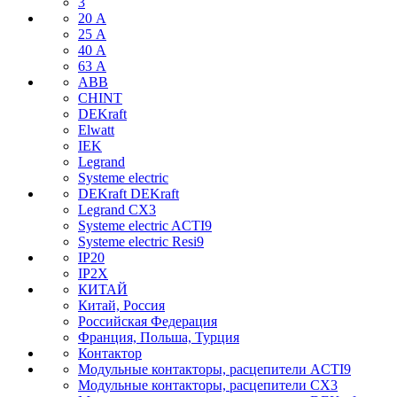
3
20 А
25 А
40 А
63 А
ABB
CHINT
DEKraft
Elwatt
IEK
Legrand
Systeme electric
DEKraft DEKraft
Legrand CX3
Systeme electric ACTI9
Systeme electric Resi9
IP20
IP2X
КИТАЙ
Китай, Россия
Российская Федерация
Франция, Польша, Турция
Контактор
Модульные контакторы, расцепители ACTI9
Модульные контакторы, расцепители CX3