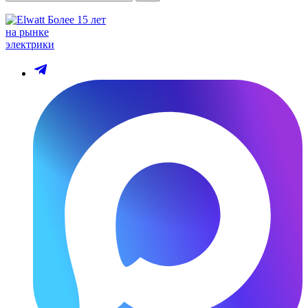
Более 15 лет
на рынке
электрики