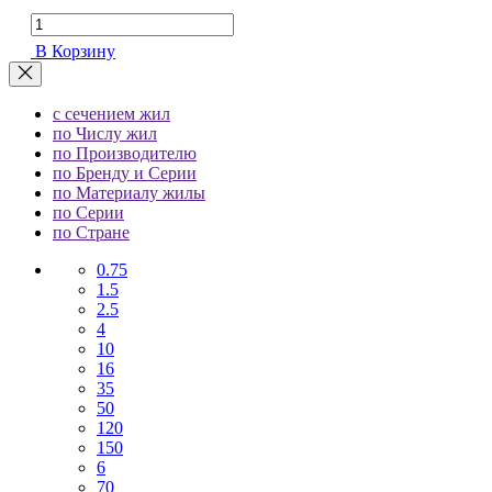
В Корзину
с сечением жил
по Числу жил
по Производителю
по Бренду и Серии
по Материалу жилы
по Серии
по Стране
0.75
1.5
2.5
4
10
16
35
50
120
150
6
70