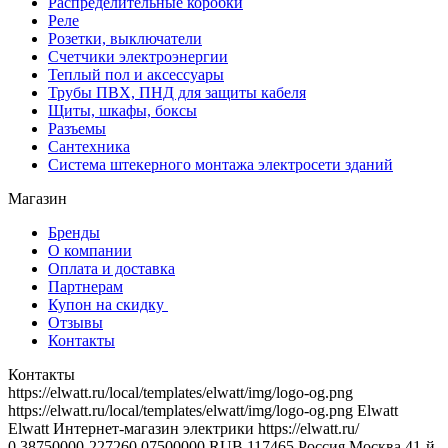
Распределительные коробки
Реле
Розетки, выключатели
Счетчики электроэнергии
Теплый пол и аксессуары
Трубы ПВХ, ПНД для защиты кабеля
Щиты, шкафы, боксы
Разъемы
Сантехника
Система штекерного монтажа электросети зданий
Магазин
Бренды
О компании
Оплата и доставка
Партнерам
Купон на скидку
Отзывы
Контакты
Контакты
https://elwatt.ru/local/templates/elwatt/img/logo-og.png
https://elwatt.ru/local/templates/elwatt/img/logo-og.png
Elwatt
Elwatt
Интернет-магазин электрики
https://elwatt.ru/
0.38750000-227260.07500000 RUB
117465
Россия
Москва
41-й