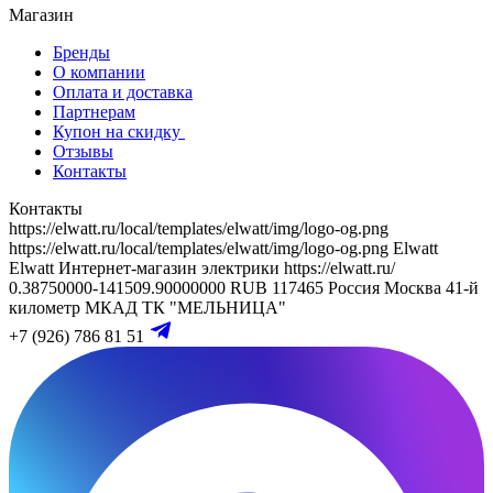
Магазин
Бренды
О компании
Оплата и доставка
Партнерам
Купон на скидку
Отзывы
Контакты
Контакты
https://elwatt.ru/local/templates/elwatt/img/logo-og.png
https://elwatt.ru/local/templates/elwatt/img/logo-og.png
Elwatt
Elwatt
Интернет-магазин электрики
https://elwatt.ru/
0.38750000-141509.90000000 RUB
117465
Россия
Москва
41-й
километр МКАД
ТК "МЕЛЬНИЦА"
+7 (926) 786 81 51