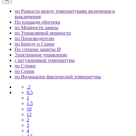
по Разности между температурами включения и
выключения
По площади обогрева
по Мощности лампы
по Управляемой мощности
по Производителю
по Бренду и Серии
По степени защиты IP
Электронное управление
с регулировкой температуры
по Стране
по Серии
по Индикации фактической температуры
.2
0.5
1
1.5
10
12
2
3
4