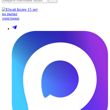
Более 15 лет
на рынке
электрики