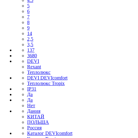
4.5
5
6
7
8
9
14
2,5
3,5
137
3680
DEVI
Rexant
Теплолюкс
DEVI DEVIcomfort
Теплолюкс Tropix
IP31
Да
Да
Нет
Дания
КИТАЙ
ПОЛЬША
Россия
Каталог DEVIcomfort