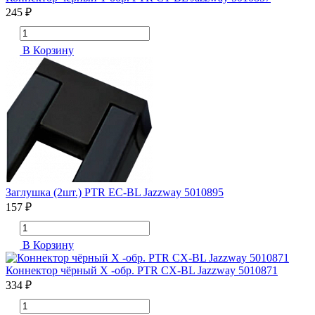
245 ₽
В Корзину
Заглушка (2шт.) PTR EC-BL Jazzway 5010895
157 ₽
В Корзину
Коннектор чёрный X -обр. PTR CX-BL Jazzway 5010871
334 ₽