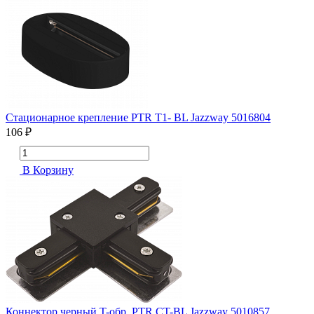
Стационарное крепление PTR T1- BL Jazzway 5016804
106 ₽
В Корзину
Коннектор черный T-обр. PTR CT-BL Jazzway 5010857