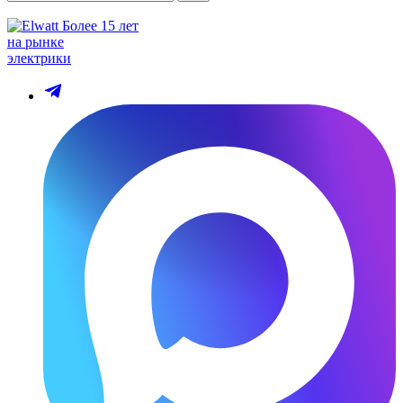
Более 15 лет
на рынке
электрики