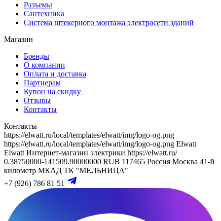
Разъемы
Сантехника
Система штекерного монтажа электросети зданий
Магазин
Бренды
О компании
Оплата и доставка
Партнерам
Купон на скидку
Отзывы
Контакты
Контакты
https://elwatt.ru/local/templates/elwatt/img/logo-og.png
https://elwatt.ru/local/templates/elwatt/img/logo-og.png
Elwatt
Elwatt
Интернет-магазин электрики
https://elwatt.ru/
0.38750000-141509.90000000 RUB
117465
Россия
Москва
41-й
километр МКАД
ТК "МЕЛЬНИЦА"
+7 (926) 786 81 51