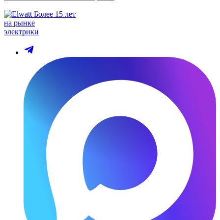
Более 15 лет
на рынке
электрики