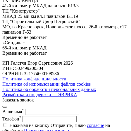
ТК "МЕЛЬНИЦА"
41-й километр МКАД павильон Б13/3
ТЦ "Конструктор"
МКАД 25-ый км вл.1 павильон В1.19
ТЦ "Строительный Двор Петровский"
МО, го Красногорск, Новорижское шоссе, 26-й километр, с17
павильон Г-53
Временно не работает
«Синдика»
65-й километр МКАД
Временно не работает
ИП Галстян Егор Саргисович 2026
ИНН: 502499200304
ОГРНИП: 321774600108586
Политика конфиденциальности
Политика об использовании файлов cookies
Политика об обработки персональных данных
Разработка и поддержка — ЭВРИКА
Заказать звонок
*
Ваше имя
*
Телефон
Нажимая на кнопку Отправить, я даю
согласие
на
обработку
Персональных данных