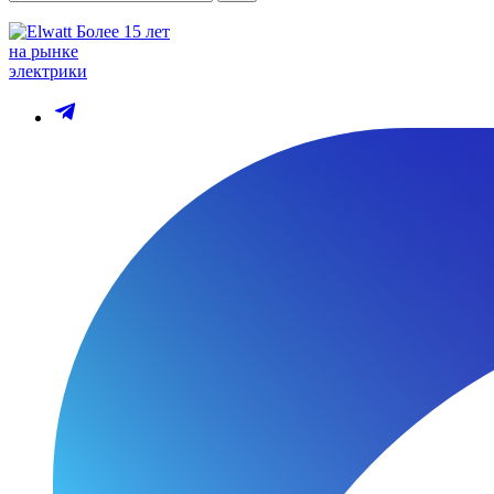
Более 15 лет
на рынке
электрики