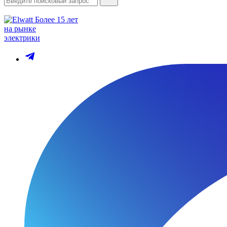
Более 15 лет
на рынке
электрики