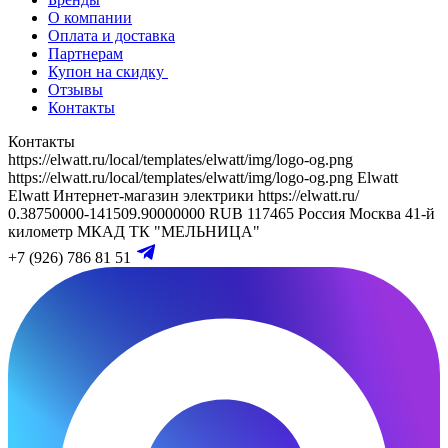
О компании
Оплата и доставка
Партнерам
Купон на скидку
Отзывы
Контакты
Контакты
https://elwatt.ru/local/templates/elwatt/img/logo-og.png
https://elwatt.ru/local/templates/elwatt/img/logo-og.png
Elwatt
Elwatt
Интернет-магазин электрики
https://elwatt.ru/
0.38750000-141509.90000000 RUB
117465
Россия
Москва
41-й
километр МКАД
ТК "МЕЛЬНИЦА"
+7 (926) 786 81 51