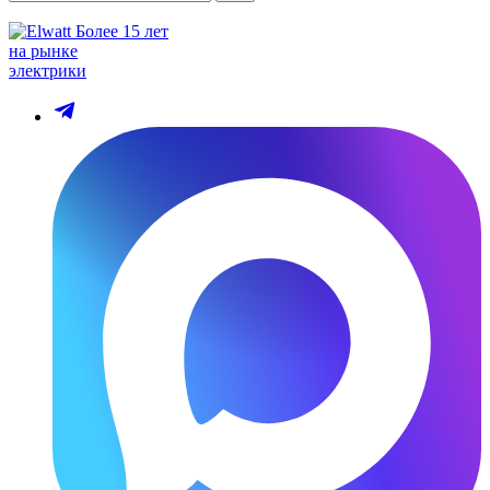
Более 15 лет
на рынке
электрики