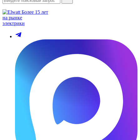
Более 15 лет
на рынке
электрики