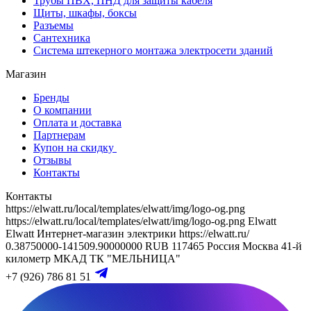
Трубы ПВХ, ПНД для защиты кабеля
Щиты, шкафы, боксы
Разъемы
Сантехника
Система штекерного монтажа электросети зданий
Магазин
Бренды
О компании
Оплата и доставка
Партнерам
Купон на скидку
Отзывы
Контакты
Контакты
https://elwatt.ru/local/templates/elwatt/img/logo-og.png
https://elwatt.ru/local/templates/elwatt/img/logo-og.png
Elwatt
Elwatt
Интернет-магазин электрики
https://elwatt.ru/
0.38750000-141509.90000000 RUB
117465
Россия
Москва
41-й
километр МКАД
ТК "МЕЛЬНИЦА"
+7 (926) 786 81 51