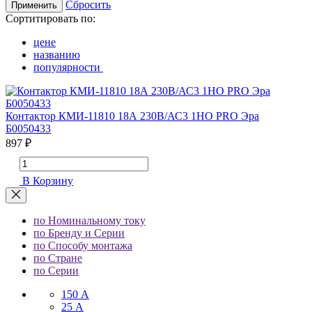
Сбросить
Применить
Сортитировать по:
цене
названию
популярности
Контактор КМИ-11810 18А 230В/АС3 1НО PRO Эра
Б0050433
897 ₽
В Корзину
по Номинальному току
по Бренду и Серии
по Способу монтажа
по Стране
по Серии
150 А
25 А