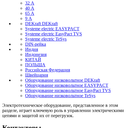
32 А
40 А
65 А
9 А
DEKraft DEKraft
Systeme electric EASYPACT
Systeme electric EasyPact TVS
Systeme electric TeSys
DIN-рейка
Индия
Индонезия
КИТАЙ
ПОЛЬША
Российская Федерация
Швейцария
Оборудование низковольтное DEKraft
Оборудование низковольтное EASYPACT
Оборудование низковольтное EasyPact TVS
Оборудование низковольтное TeSys
Электротехническое оборудование, представленное в этом
разделе, играет ключевую роль в управлении электрическими
цепями и защитой их от перегрузок.
Контакторы