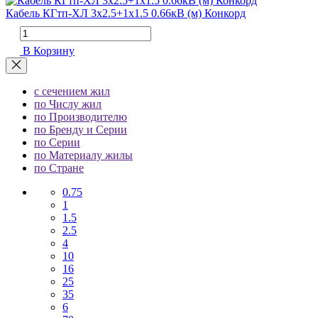
Кабель КГтп-ХЛ 3х2.5+1х1.5 0.66кВ (м) Конкорд
В Корзину
с сечением жил
по Числу жил
по Производителю
по Бренду и Серии
по Серии
по Материалу жилы
по Стране
0.75
1
1.5
2.5
4
10
16
25
35
6