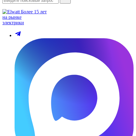
Более 15 лет
на рынке
электрики