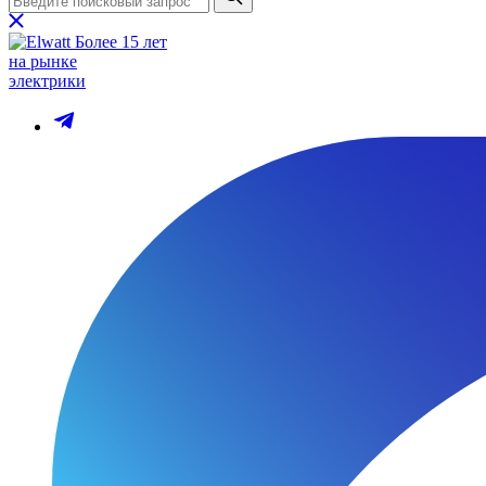
Более 15 лет
на рынке
электрики