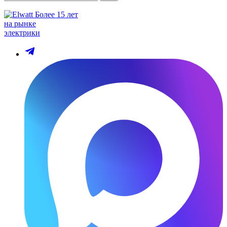
Более 15 лет
на рынке
электрики