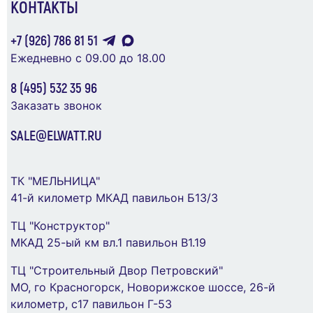
КОНТАКТЫ
+7 (926) 786 81 51
Ежедневно с 09.00 до 18.00
8 (495) 532 35 96
Заказать звонок
SALE@ELWATT.RU
ТК "МЕЛЬНИЦА"
Розетка телевизионная оконечная TV + SAT 2-
41-й километр МКАД павильон Б13/3
м СП S70 механизм титан Voltum VLS060406
ТЦ "Конструктор"
1 440 ₽
МКАД 25-ый км вл.1 павильон В1.19
ТЦ "Строительный Двор Петровский"
В Корзину
МО, го Красногорск, Новорижское шоссе, 26-й
километр, с17 павильон Г-53