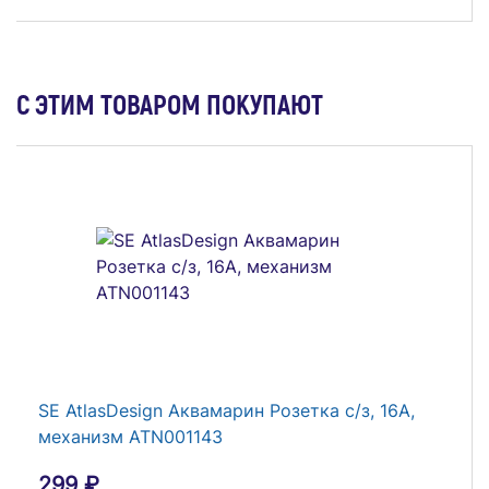
Светильник переносной, Е27 5м
С ЭТИМ ТОВАРОМ ПОКУПАЮТ
383 ₽
В Корзину
SE AtlasDesign Аквамарин Розетка с/з, 16А,
механизм ATN001143
299 ₽
Светильник светодиодный переносной ДРО