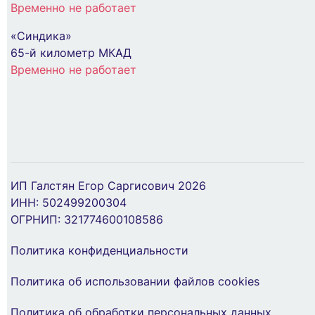
Временно не работает
«Синдика»
65-й километр МКАД
Временно не работает
Проходка d43х40мм кругл. для кабелей d4-
23мм нерж. сталь DKC DXF3113
ИП Галстян Егор Саргисович 2026
ИНН: 502499200304
2 828 ₽
ОГРНИП: 321774600108586
Политика конфиденциальности
В Корзину
Политика об использовании файлов cookies
Политика об обработки персональных данных