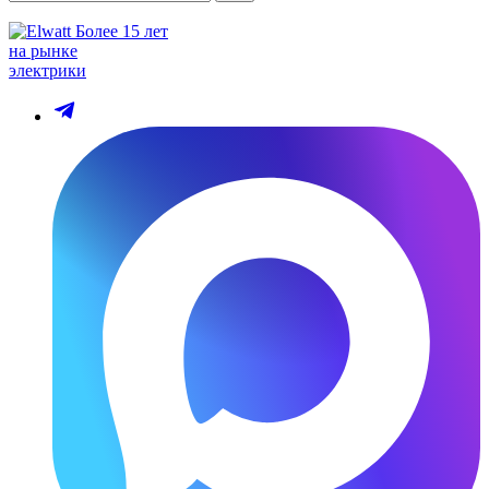
Более 15 лет
на рынке
электрики