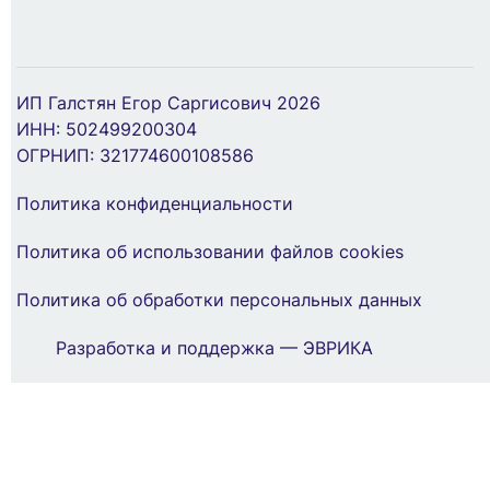
Бокс модульный накладной PDB/W 4005 GR
(ЩРН-ПГ- 5) IP65 пластик. Pro JazzWay
Набор трубок термоусадочных ТУТ нг
ИП Галстян Егор Саргисович 2026
5072053
тонкостен. 2/1 (7 цветов по 3шт 100мм) EKF
ИНН: 502499200304
tut-n-2
ОГРНИП: 321774600108586
634 ₽
34 ₽
Политика конфиденциальности
В Корзину
Политика об использовании файлов cookies
В Корзину
Политика об обработки персональных данных
Разработка и поддержка — ЭВРИКА
ЗАКАЗАТЬ ЗВОНОК