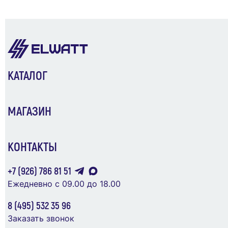
Бокс модульный накладной PDB/W 4012 GR
(ЩРН-ПГ-12) IP65 пластик. Pro JazzWay
5072084
КАТАЛОГ
Заглушка для ЗНИ-4-6кв.мм (JXB35-50А) син.
1 616 ₽
IEK YZN10D-ZGL-006-K07
МАГАЗИН
В Корзину
11 ₽
В Корзину
КОНТАКТЫ
+7 (926) 786 81 51
Ежедневно с 09.00 до 18.00
8 (495) 532 35 96
Заказать звонок