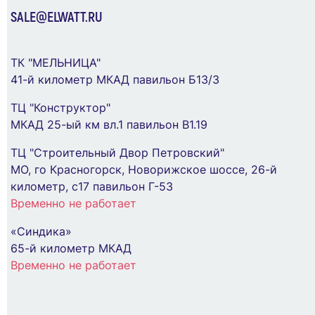
SALE@ELWATT.RU
Бокс модульный накладной PDB/W 4008 GR
(ЩРН-ПГ- 8) IP65 пластик. Pro JazzWay
ТК "МЕЛЬНИЦА"
5072060
41-й километр МКАД павильон Б13/3
Розетка Elegance 14-2102-01М 16А 250В 2P+E
Schuko защ. шторки матов. бел. Эра Б0065804
959 ₽
ТЦ "Конструктор"
МКАД 25-ый км вл.1 павильон В1.19
199 ₽
В Корзину
ТЦ "Строительный Двор Петровский"
МО, го Красногорск, Новорижское шоссе, 26-й
В Корзину
километр, с17 павильон Г-53
Временно не работает
«Синдика»
65-й километр МКАД
Временно не работает