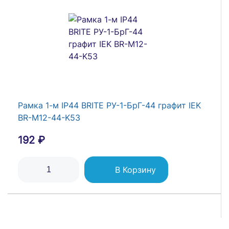
Бокс модульный накладной PDB/W 4024 GR
(ЩРН-ПГ-24) IP65 пластик. Pro JazzWay
5072145
2 808 ₽
Рамка 1-м IP44 BRITE РУ-1-БрГ-44 графит IEK
BR-M12-44-K53
В Корзину
192 ₽
В Корзину