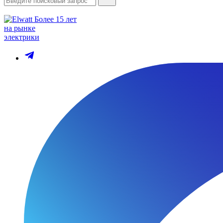
Более 15 лет
на рынке
электрики