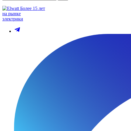
Более 15 лет
на рынке
электрики