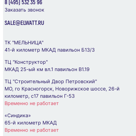
8 (495) 532 35 96
Заказать звонок
SALE@ELWATT.RU
Бокс модульный накладной PDB/W 4008 GR
ТК "МЕЛЬНИЦА"
(ЩРН-ПГ- 8) IP65 пластик. Pro JazzWay
41-й километр МКАД павильон Б13/3
5072060
Выключатель автоматический модульный 3п
ТЦ "Конструктор"
C 63А 10кА ВА47-100 KARAT IEK MVA40-3-063-
959 ₽
МКАД 25-ый км вл.1 павильон В1.19
C
ТЦ "Строительный Двор Петровский"
В Корзину
2 542 ₽
МО, го Красногорск, Новорижское шоссе, 26-й
километр, с17 павильон Г-53
Временно не работает
В Корзину
«Синдика»
65-й километр МКАД
Временно не работает