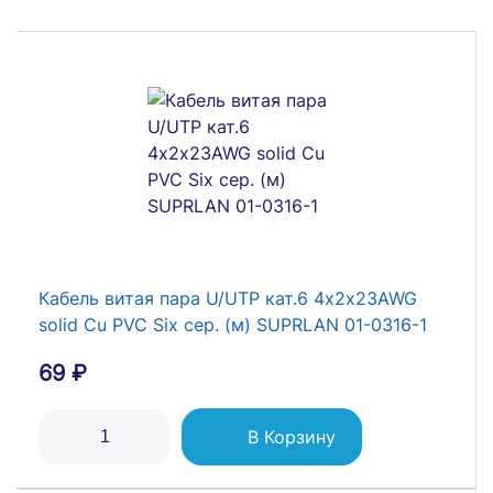
Бокс модульный накладной PDB/W 4024 GR
(ЩРН-ПГ-24) IP65 пластик. Pro JazzWay
5072145
2 808 ₽
Кабель витая пара U/UTP кат.6 4х2х23AWG
solid Cu PVC Six сер. (м) SUPRLAN 01-0316-1
В Корзину
69 ₽
В Корзину