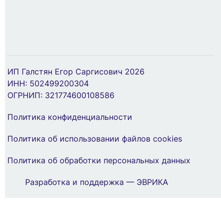
Бокс модульный накладной PDB/W 4005 GR
(ЩРН-ПГ- 5) IP65 пластик. Pro JazzWay
ИП Галстян Егор Саргисович 2026
5072053
ИНН: 502499200304
Наконечник луженый медный ТМЛ 35-8-10
ОГРНИП: 321774600108586
опрес. КВТ 40886
634 ₽
Политика конфиденциальности
116 ₽
В Корзину
Политика об использовании файлов cookies
В Корзину
Политика об обработки персональных данных
Разработка и поддержка — ЭВРИКА