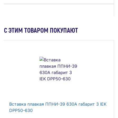
С ЭТИМ ТОВАРОМ ПОКУПАЮТ
Реле напряжения OptiRel D PVС-32 с ЖК-
дисплеем и контролем тока 32 А КЭАЗ 357866
2 366 ₽
В Корзину
Вставка плавкая ППНИ-39 630А габарит 3 IEK
DPP50-630