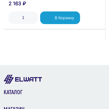
2 163 ₽
В Корзину
Реле контроля фаз OptiRel D PHS-3-2M-10-PN-
2 универсальное 3Ф+N 2СО КЭАЗ 332002
2 967 ₽
В Корзину
Выключатель нагрузки 1п 25А ВН-32 PRO NO-
КАТАЛОГ
902-168 ЭРА Б0048883
209 ₽