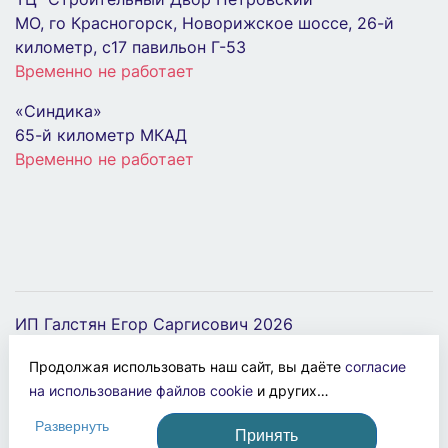
В Корзину
МО, го Красногорск, Новорижское шоссе, 26-й
километр, с17 павильон Г-53
Временно не работает
«Синдика»
65-й километр МКАД
Реле контроля фаз RKF-31 PROxima EKF rkf-31
Временно не работает
1 400 ₽
В Корзину
Розетка 3-м ОП 16А IP20 с заземл. бел. IONICH
1420
ИП Галстян Егор Саргисович 2026
ИНН: 502499200304
222 ₽
Продолжая использовать наш сайт, вы даёте
согласие
ОГРНИП: 321774600108586
на использование файлов cookie
и других
пользовательских данных (включая IP-адрес, сведения
Политика конфиденциальности
В Корзину
Развернуть
Принять
о местоположении, устройстве, действиях на сайте и т.