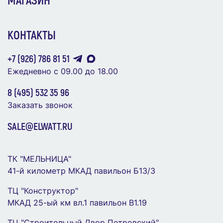
МАГАЗИН
В Корзину
КОНТАКТЫ
+7 (926) 786 81 51
Ежедневно с 09.00 до 18.00
8 (495) 532 35 96
Реле контроля фаз RKF-37 PROxima EKF rkf-37
Заказать звонок
2 297 ₽
SALE@ELWATT.RU
В Корзину
ТК "МЕЛЬНИЦА"
Индикатор ND16-22DS/4 зел. AC 400В (R)
41-й километр МКАД павильон Б13/3
CHINT 593428
ТЦ "Конструктор"
71 ₽
МКАД 25-ый км вл.1 павильон В1.19
ТЦ "Строительный Двор Петровский"