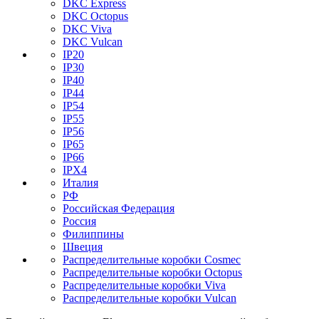
DKC Express
DKC Octopus
DKC Viva
DKC Vulcan
IP20
IP30
IP40
IP44
IP54
IP55
IP56
IP65
IP66
IPX4
Италия
РФ
Российская Федерация
Россия
Филиппины
Швеция
Распределительные коробки Cosmec
Распределительные коробки Octopus
Распределительные коробки Viva
Распределительные коробки Vulcan