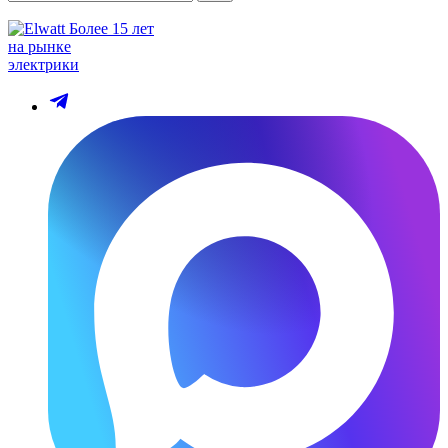
Более 15 лет
на рынке
электрики