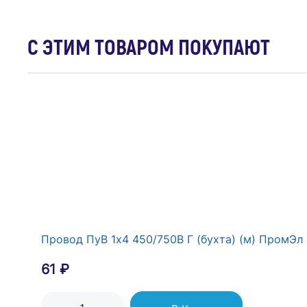
С ЭТИМ ТОВАРОМ ПОКУПАЮТ
Рамка 2-м LAVIN бел. ARVIA 21 29 4000 022
299 ₽
В Корзину
Провод ПуВ 1х4 450/750В Г (бухта) (м) ПромЭл
61 ₽