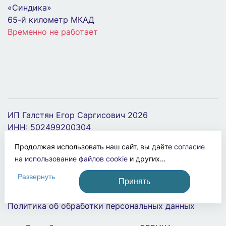
«Синдика»
65-й километр МКАД
Временно не работает
Плата монтажная частичная фронтальная для
Держатель для полосы горячеоцинкованный
корпусов RAM fit 400х600мм DKC
PROxima EKF lp-31540
R6MPP04600
ИП Галстян Егор Саргисович 2026
247 ₽
1 321 ₽
ИНН: 502499200304
ОГРНИП: 321774600108586
Продолжая использовать наш сайт, вы даёте
согласие
В Корзину
В Корзину
на использование файлов cookie
и других
Политика конфиденциальности
пользовательских данных (включая IP-адрес, сведения
Развернуть
Принять
о местоположении, устройстве, действиях на сайте и т.
Политика об использовании файлов cookies
п.) для функционирования сайта, проведения
Политика об обработки персональных данных
статистических исследований, ретаргетинга и
использования систем аналитики (например,