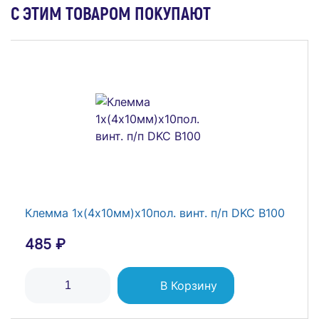
С ЭТИМ ТОВАРОМ ПОКУПАЮТ
Плата монтажная частичная фронтальная для
корпусов RAM fit 600х600мм DKC
R6MPP06600
1 825 ₽
Клемма 1х(4х10мм)х10пол. винт. п/п DKC B100
В Корзину
485 ₽
В Корзину