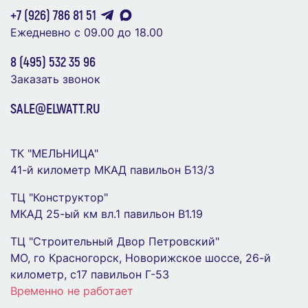
+7 (926) 786 81 51
Ежедневно с 09.00 до 18.00
8 (495) 532 35 96
Заказать звонок
SALE@ELWATT.RU
Плата монтажная частичная фронтальная для
корпусов RAM fit 400х800мм DKC
Переключатель кулачковый ПК-1-13 3П 10А "0-
R6MPP04800
ТК "МЕЛЬНИЦА"
1" EKF pk-1-13-10
41-й километр МКАД павильон Б13/3
1 636 ₽
997 ₽
ТЦ "Конструктор"
МКАД 25-ый км вл.1 павильон В1.19
В Корзину
В Корзину
ТЦ "Строительный Двор Петровский"
МО, го Красногорск, Новорижское шоссе, 26-й
километр, с17 павильон Г-53
Временно не работает