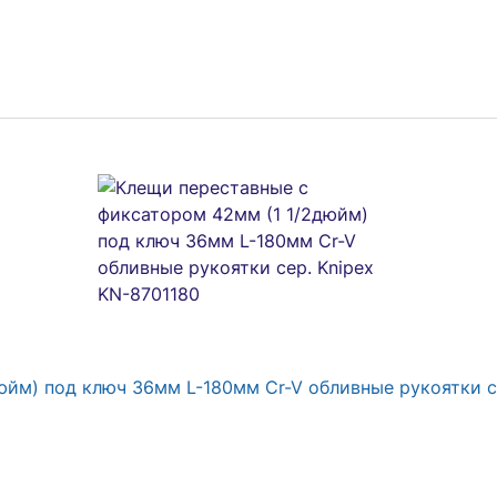
в комплекте с клеммным рядом 10х10кв.мм 76А черн. E
йм) под ключ 36мм L-180мм Cr-V обливные рукоятки се