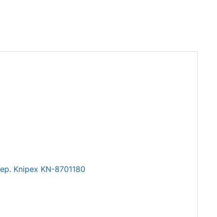
xtherm JB-100-BL
р. Knipex KN-8701180