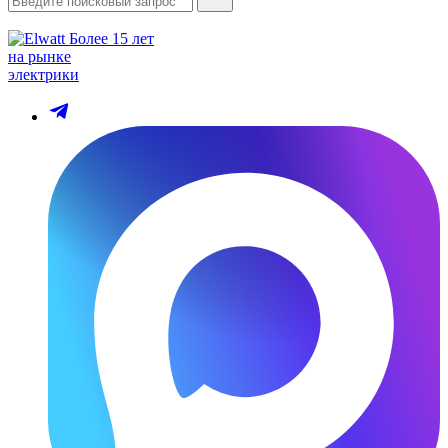
Более 15 лет
на рынке
электрики