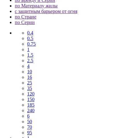
по Бренду и Серии
по Материалу жилы
с защитным барьером от огня
по Стране
по Серии
0.4
0.5
0.75
1
1.5
2.5
4
10
16
25
35
120
150
185
240
6
50
70
95