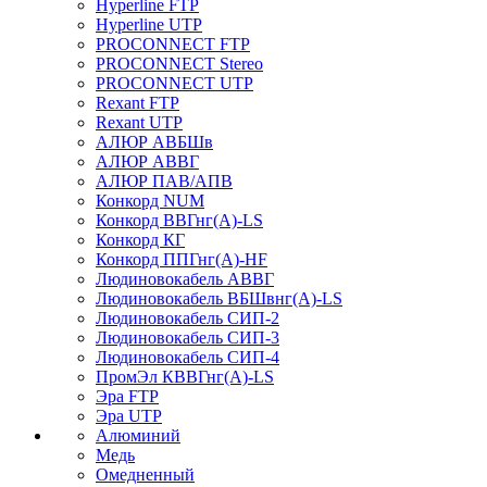
Hyperline FTP
Hyperline UTP
PROCONNECT FTP
PROCONNECT Stereo
PROCONNECT UTP
Rexant FTP
Rexant UTP
АЛЮР АВБШв
АЛЮР АВВГ
АЛЮР ПАВ/АПВ
Конкорд NUM
Конкорд ВВГнг(А)-LS
Конкорд КГ
Конкорд ППГнг(А)-HF
Людиновокабель АВВГ
Людиновокабель ВБШвнг(А)-LS
Людиновокабель СИП-2
Людиновокабель СИП-3
Людиновокабель СИП-4
ПромЭл КВВГнг(А)-LS
Эра FTP
Эра UTP
Алюминий
Медь
Омедненный