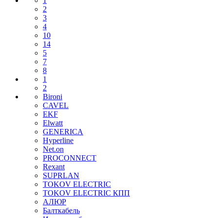
1
2
3
4
10
14
5
7
8
1
2
Bironi
CAVEL
EKF
Elwatt
GENERICA
Hyperline
Net.on
PROCONNECT
Rexant
SUPRLAN
TOKOV ELECTRIC
TOKOV ELECTRIC КПП
АЛЮР
Балткабель