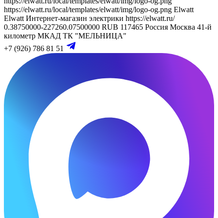
https://elwatt.ru/local/templates/elwatt/img/logo-og.png
https://elwatt.ru/local/templates/elwatt/img/logo-og.png
Elwatt
Elwatt
Интернет-магазин электрики
https://elwatt.ru/
0.38750000-227260.07500000 RUB
117465
Россия
Москва
41-й
километр МКАД
ТК "МЕЛЬНИЦА"
+7 (926) 786 81 51