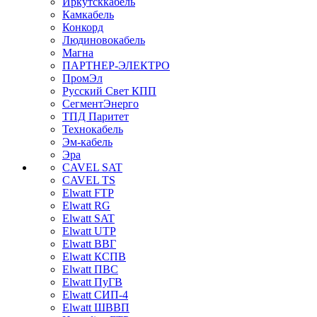
Иркутсккабель
Камкабель
Конкорд
Людиновокабель
Магна
ПАРТНЕР-ЭЛЕКТРО
ПромЭл
Русский Свет КПП
СегментЭнерго
ТПД Паритет
Технокабель
Эм-кабель
Эра
CAVEL SAT
CAVEL TS
Elwatt FTP
Elwatt RG
Elwatt SAT
Elwatt UTP
Elwatt ВВГ
Elwatt КСПВ
Elwatt ПВС
Elwatt ПуГВ
Elwatt СИП-4
Elwatt ШВВП