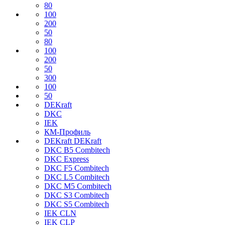
80
100
200
50
80
100
200
50
300
100
50
DEKraft
DKC
IEK
КМ-Профиль
DEKraft DEKraft
DKC B5 Combitech
DKC Express
DKC F5 Combitech
DKC L5 Combitech
DKC M5 Combitech
DKC S3 Combitech
DKC S5 Combitech
IEK CLN
IEK CLP