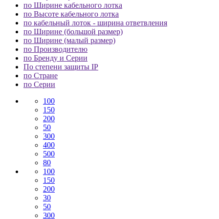
по Ширине кабельного лотка
по Высоте кабельного лотка
по кабельный лоток - ширина ответвления
по Ширине (большой размер)
по Ширине (малый размер)
по Производителю
по Бренду и Серии
По степени защиты IP
по Стране
по Серии
100
150
200
50
300
400
500
80
100
150
200
30
50
300