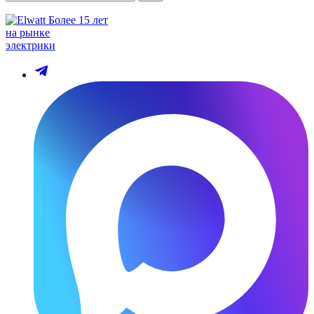
Более 15 лет
на рынке
электрики