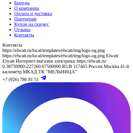
Бренды
О компании
Оплата и доставка
Партнерам
Купон на скидку
Отзывы
Контакты
Контакты
https://elwatt.ru/local/templates/elwatt/img/logo-og.png
https://elwatt.ru/local/templates/elwatt/img/logo-og.png
Elwatt
Elwatt
Интернет-магазин электрики
https://elwatt.ru/
0.38750000-227260.07500000 RUB
117465
Россия
Москва
41-й
километр МКАД
ТК "МЕЛЬНИЦА"
+7 (926) 786 81 51