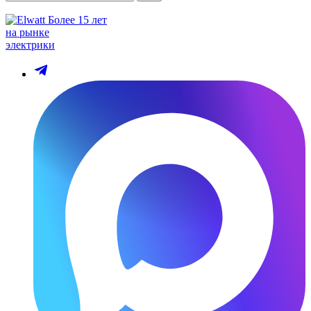
Более 15 лет
на рынке
электрики