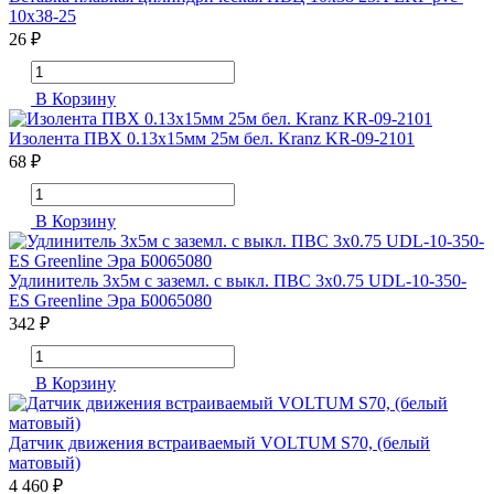
10x38-25
26 ₽
В Корзину
Изолента ПВХ 0.13х15мм 25м бел. Kranz KR-09-2101
68 ₽
В Корзину
Удлинитель 3х5м с заземл. с выкл. ПВС 3х0.75 UDL-10-350-
ES Greenline Эра Б0065080
342 ₽
В Корзину
Датчик движения встраиваемый VOLTUM S70, (белый
матовый)
4 460 ₽