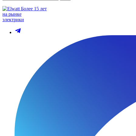
Более 15 лет
на рынке
электрики