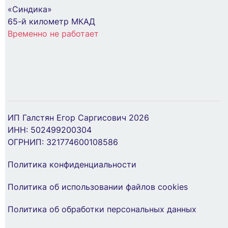
В Корзину
«Синдика»
В Корзину
65-й километр МКАД
Временно не работает
ИП Галстян Егор Саргисович 2026
ИНН: 502499200304
ОГРНИП: 321774600108586
Наконечник луженый медный ТМЛ 10-8-5
Политика конфиденциальности
опрес. КВТ 40834
Хомут кабельный 4.8х400 нейл. бел. (уп.100шт)
EKF plc-c-4.8x400
49 ₽
Политика об использовании файлов cookies
293 ₽
Политика об обработки персональных данных
В Корзину