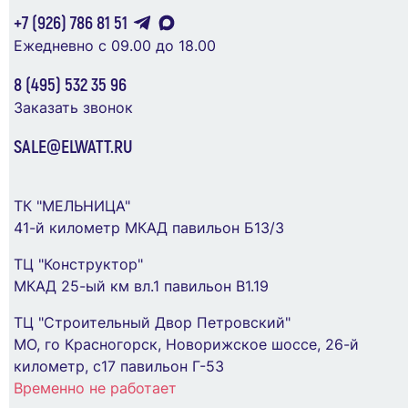
919 ₽
+7 (926) 786 81 51
В Корзину
Ежедневно с 09.00 до 18.00
В Корзину
8 (495) 532 35 96
Заказать звонок
SALE@ELWATT.RU
ТК "МЕЛЬНИЦА"
41-й километр МКАД павильон Б13/3
ТЦ "Конструктор"
МКАД 25-ый км вл.1 павильон В1.19
Наконечник луженый медный ТМЛ 10-8-5
ТЦ "Строительный Двор Петровский"
опрес. КВТ 40834
Наконечник штыревой втулочный НШв OptiKit
МО, го Красногорск, Новорижское шоссе, 26-й
T-Shv-W-1.0-6 (уп.100шт) КЭАЗ 278096
49 ₽
километр, с17 павильон Г-53
45 ₽
Временно не работает