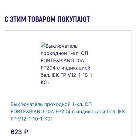
Наконечник луженый медный ТМЛ 10-8-5
С ЭТИМ ТОВАРОМ ПОКУПАЮТ
опрес. КВТ 40834
49 ₽
В Корзину
Выключатель проходной 1-кл. СП
FORTE&PIANO 10А FP204 с индикацией бел. IEK
FP-V12-1-10-1-K01
623 ₽