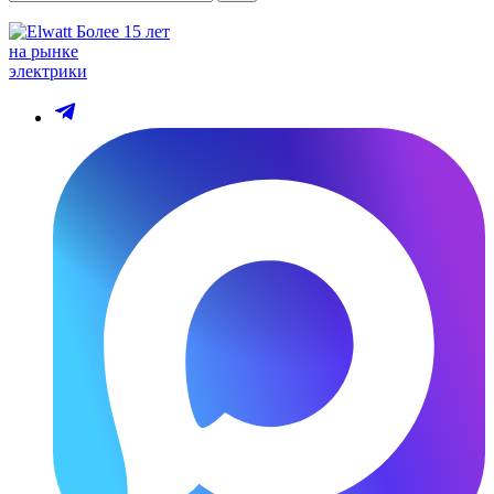
Более 15 лет
на рынке
электрики