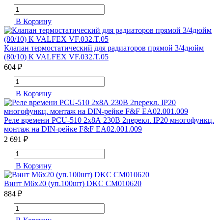
В Корзину
Клапан термостатический для радиаторов прямой 3/4дюйм
(80/10) К VALFEX VF.032.T.05
604 ₽
В Корзину
Реле времени PCU-510 2х8А 230В 2перекл. IP20 многофункц.
монтаж на DIN-рейке F&F EA02.001.009
2 691 ₽
В Корзину
Винт М6х20 (уп.100шт) DKC CM010620
884 ₽