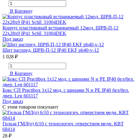
В Корзину
Корпус пластиковый встраиваемый 12мод. ЩРВ-П-12
22х28х9 IP41 SchE 31004DEK
Под заказ
Щит распред. ЩРВ-П-12 IP40 EKF pb40-v-12
1 028 ₽
В Корзину
Бокс СП Practibox 1х12 мод. с шинами N и PE IP40 бел/бел.
двер. Leg 601117
Под заказ
С этим товаром покупают
Гильза ГМЛ(о) 6/10 с технологич. отверстием медн. КВТ
68414
28 ₽