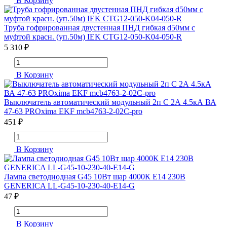
В Корзину
Труба гофрированная двустенная ПНД гибкая d50мм с
муфтой красн. (уп.50м) IEK CTG12-050-K04-050-R
5 310 ₽
В Корзину
Выключатель автоматический модульный 2п C 2А 4.5кА ВА
47-63 PROxima EKF mcb4763-2-02C-pro
451 ₽
В Корзину
Лампа светодиодная G45 10Вт шар 4000К E14 230В
GENERICA LL-G45-10-230-40-E14-G
47 ₽
В Корзину