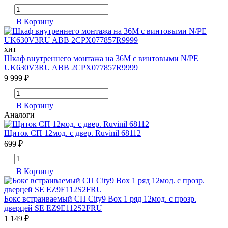
В Корзину
хит
Шкаф внутреннего монтажа на 36М с винтовыми N/PE
UK630V3RU ABB 2CPX077857R9999
9 999 ₽
В Корзину
Аналоги
Щиток СП 12мод. с двер. Ruvinil 68112
699 ₽
В Корзину
Бокс встраиваемый СП City9 Box 1 ряд 12мод. с прозр.
дверцей SE EZ9E112S2FRU
1 149 ₽