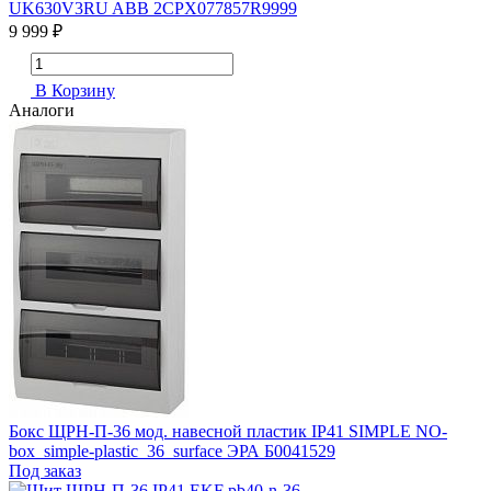
UK630V3RU ABB 2CPX077857R9999
9 999 ₽
В Корзину
Аналоги
Бокс ЩРН-П-36 мод. навесной пластик IP41 SIMPLE NO-
box_simple-plastic_36_surface ЭРА Б0041529
Под заказ