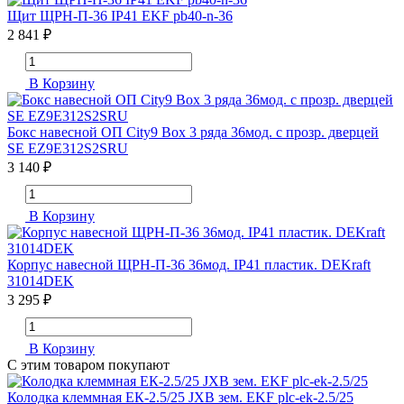
Щит ЩРН-П-36 IP41 EKF pb40-n-36
2 841 ₽
В Корзину
Бокс навесной ОП City9 Box 3 ряда 36мод. с прозр. дверцей
SE EZ9E312S2SRU
3 140 ₽
В Корзину
Корпус навесной ЩРН-П-36 36мод. IP41 пластик. DEKraft
31014DEK
3 295 ₽
В Корзину
С этим товаром покупают
Колодка клеммная ЕК-2.5/25 JXB зем. EKF plc-ek-2.5/25