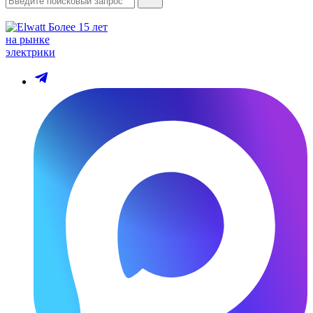
Более 15 лет
на рынке
электрики