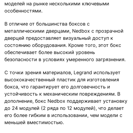
моделей на рынке несколькими ключевыми
особенностями.
9 359 ₽
В отличие от большинства боксов с
В Корзину
металлическими дверцами, Nedbox с прозрачной
дверцей предоставляет визуальный доступ к
состоянию оборудования. Кроме того, этот бокс
Корпус ЩМП-3 655х500х220 IP31 с монтажн.
обеспечивает более высокий уровень
панелью метал. PRIZMA TOKOV ELECTRIC TKE-
безопасности в условиях умеренного загрязнения.
PZ-MPB31-3
С точки зрения материалов, Legrand использует
6 209 ₽
высококачественный пластик для изготовления
бокса, что гарантирует его долговечность и
В Корзину
устойчивость к механическим повреждениям. В
дополнение, бокс Nedbox поддерживает установку
до 24 модулей (2 ряда по 12 модулей), что делает
Legrand Nedbox Бокс навесной 48М
его более гибким в использовании, чем модели с
прозрачная дверь
меньшей вместимостью.