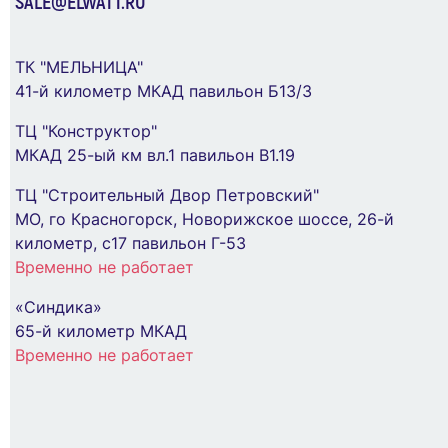
SALE@ELWATT.RU
Прожектор светодиодный СДО-20 30Вт
ТК "МЕЛЬНИЦА"
6500К IP65 230В BL ДО прозр. закален. стекло
41-й километр МКАД павильон Б13/3
ФАZА 5047280
ТЦ "Конструктор"
278 ₽
МКАД 25-ый км вл.1 павильон В1.19
ТЦ "Строительный Двор Петровский"
В Корзину
МО, го Красногорск, Новорижское шоссе, 26-й
километр, с17 павильон Г-53
Шкаф внутреннего монтажа на 48М с
Временно не работает
винтовыми N/PE UK640V3RU ABB
2CPX077858R9999
«Синдика»
65-й километр МКАД
13 766 ₽
Временно не работает
В Корзину