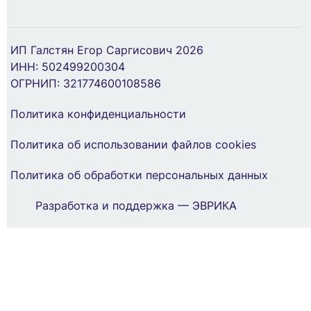
хит
Инструмент для натяжения и резки стальной
ленты с храповым механизмом (23607) SHTOK
ИП Галстян Егор Саргисович 2026
376569
ИНН: 502499200304
ОГРНИП: 321774600108586
8 006 ₽
Политика конфиденциальности
В Корзину
Политика об использовании файлов cookies
Шкаф внутреннего монтажа на 36М с
Политика об обработки персональных данных
винтовыми N/PE UK630V3RU ABB
Разработка и поддержка — ЭВРИКА
2CPX077857R9999
9 999 ₽
ЗАКАЗАТЬ ЗВОНОК
В Корзину