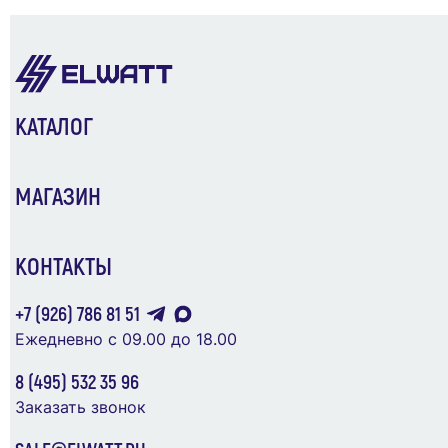
В Корзину
Кабель АСБл-10 3х120 ОЖ (м)
Рыбинсккабель720148
КАТАЛОГ
1 367 ₽
МАГАЗИН
В Корзину
КОНТАКТЫ
Legrand Nedbox Шкаф встраиваемый для
+7 (926) 786 81 51
автоматов 48+8М (мет. белый) 680x330x86
Ежедневно с 09.00 до 18.00
14 793 ₽
8 (495) 532 35 96
Заказать звонок
В Корзину