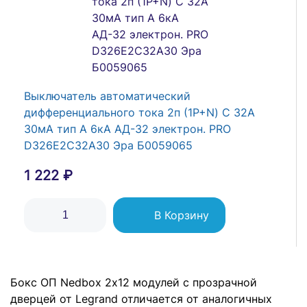
Legrand Nedbox Бокс навесной 36M с
металлической дверцей
4 543 ₽
В Корзину
Выключатель автоматический
дифференциального тока 2п (1P+N) C 32А
30мА тип А 6кА АД-32 электрон. PRO
D326E2C32А30 Эра Б0059065
1 222 ₽
В Корзину
Бокс ОП Nedbox 2х12 модулей с прозрачной
Legrand Nedbox Бокс навесной 24M с
дверцей от Legrand отличается от аналогичных
металлической дверцей