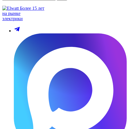
Более 15 лет
на рынке
электрики