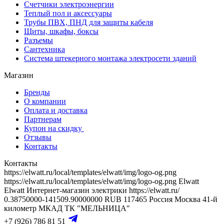
Счетчики электроэнергии
Теплый пол и аксессуары
Трубы ПВХ, ПНД для защиты кабеля
Щиты, шкафы, боксы
Разъемы
Сантехника
Система штекерного монтажа электросети зданий
Магазин
Бренды
О компании
Оплата и доставка
Партнерам
Купон на скидку
Отзывы
Контакты
Контакты
https://elwatt.ru/local/templates/elwatt/img/logo-og.png
https://elwatt.ru/local/templates/elwatt/img/logo-og.png
Elwatt
Elwatt
Интернет-магазин электрики
https://elwatt.ru/
0.38750000-141509.90000000 RUB
117465
Россия
Москва
41-й
километр МКАД
ТК "МЕЛЬНИЦА"
+7 (926) 786 81 51