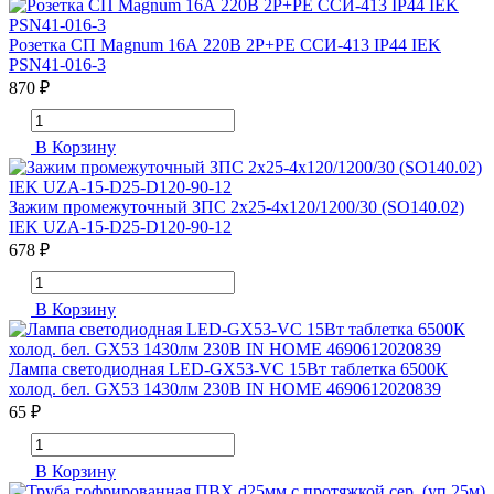
Розетка СП Magnum 16А 220В 2P+PE ССИ-413 IP44 IEK
PSN41-016-3
870 ₽
В Корзину
Зажим промежуточный ЗПС 2х25-4х120/1200/30 (SO140.02)
IEK UZA-15-D25-D120-90-12
678 ₽
В Корзину
Лампа светодиодная LED-GX53-VC 15Вт таблетка 6500К
холод. бел. GX53 1430лм 230В IN HOME 4690612020839
65 ₽
В Корзину