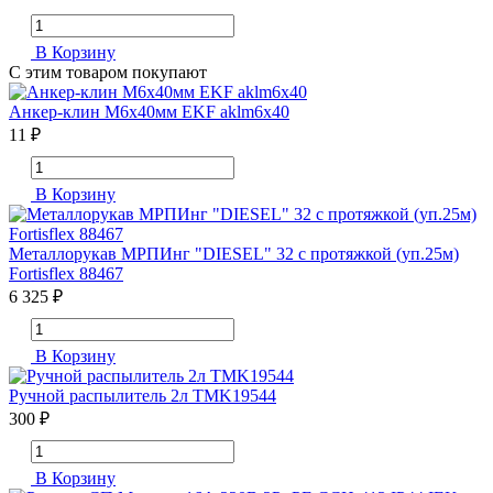
В Корзину
С этим товаром покупают
Анкер-клин М6х40мм EKF aklm6x40
11 ₽
В Корзину
Металлорукав МРПИнг "DIESEL" 32 с протяжкой (уп.25м)
Fortisflex 88467
6 325 ₽
В Корзину
Ручной распылитель 2л TMK19544
300 ₽
В Корзину