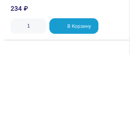
234 ₽
В Корзину
Блок СП БКВР-413 Селена (3-кл. выкл. +
розетка с заземл.) бел. Кунцево 8209
353 ₽
ОСТАВИТЬ ОТЗЫВ
В Корзину
Лампа светодиодная Elementary 6Вт свеча
Ваша оценка
3000К тепл. бел. E27 420лм GAUSS 33216
126 ₽