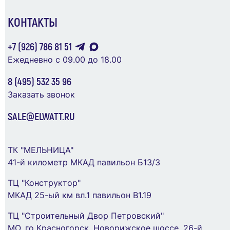
КОНТАКТЫ
+7 (926) 786 81 51
Блок розетка с выключателем Эксперт 11-
Ежедневно с 09.00 до 18.00
7501-01 IP55 16А (10AX)-250В ОУ бел. Эра
Б0063288
8 (495) 532 35 96
Заказать звонок
995 ₽
SALE@ELWATT.RU
В Корзину
Консоль универсальная осн.150 сталь гор.
ТК "МЕЛЬНИЦА"
оцинк. DKC BBN5015HDZ
41-й километр МКАД павильон Б13/3
463 ₽
ТЦ "Конструктор"
МКАД 25-ый км вл.1 павильон В1.19
В Корзину
ТЦ "Строительный Двор Петровский"
МО, го Красногорск, Новорижское шоссе, 26-й