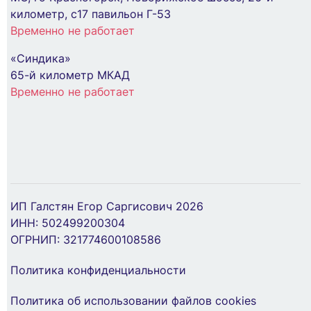
километр, с17 павильон Г-53
Временно не работает
«Синдика»
Блок ОП LETO (2-кл. выключатель + 1-м
65-й километр МКАД
розетка с заземл.) горизонт. платина LEZARD
Временно не работает
752-3500-170BKP
454 ₽
В Корзину
Корпус навесной ЩРН-П-8 Krepta 3 IP41
пластик. бел. IEK MKP12-N-08-40-20
ИП Галстян Егор Саргисович 2026
956 ₽
ИНН: 502499200304
ОГРНИП: 321774600108586
В Корзину
Политика конфиденциальности
Политика об использовании файлов cookies