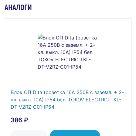
АНАЛОГИ
Блок ОП розетка+выключатель 11-7401-03
16АХ(10AX)-250В IP54 Эксперт сер. ЭРА
Б0020734
593 ₽
Блок ОП Dita (розетка 16А 250В с заземл. + 2-
кл. выкл. 10А) IP54 бел. TOKOV ELECTRIC TKL-
В Корзину
DT-V2RZ-C01-IP54
386 ₽