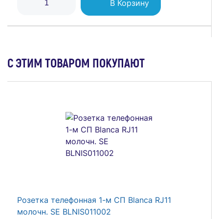
В Корзину
С ЭТИМ ТОВАРОМ ПОКУПАЮТ
Блок комбинированный Glossa (розетка защ.
шторки с заземл. + 1-кл. выкл.) беж. SE
GSL000270
552 ₽
Блок ОП AtlasDesign PROFI IP54 (розетка 1-м
16А заземл. защ. шторки + 2-кл. выключатель
В Корзину
10А) бел. SE ATN540174
795 ₽
Розетка телефонная 1-м СП Blanca RJ11
молочн. SE BLNIS011002
В Корзину