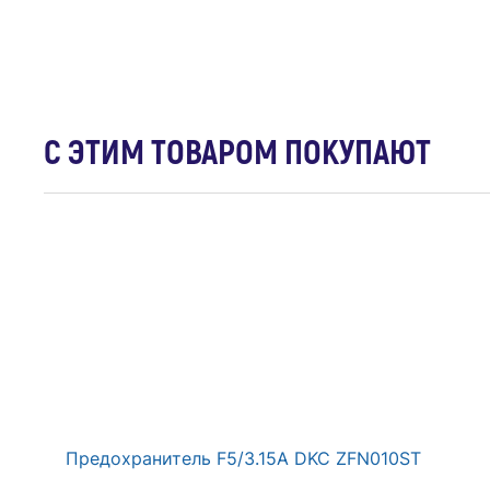
С ЭТИМ ТОВАРОМ ПОКУПАЮТ
Блок ОП розетка+выключатель 11-7401-03 16АХ(
593 ₽
В Корзину
Предохранитель F5/3.15А DKC ZFN010ST