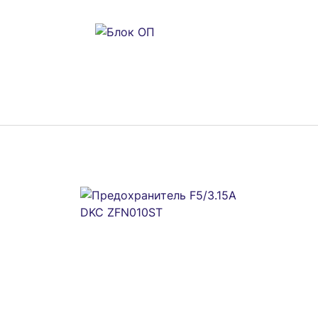
10AX)-250В IP54 Эксперт сер. ЭРА Б0020734