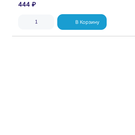
444 ₽
В Корзину
Блок комбинированный Glossa (розетка защ. што
552 ₽
В Корзину
SE AtlasDesign Бежевый Розетка компьютерная R
1 332 ₽