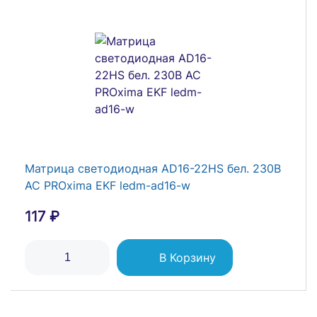
Лампа коммутационная ADDS ЛК-22 d22 220В
AC IP55 LED желт. DEKraft 25159DEK
134 ₽
В Корзину
Матрица светодиодная AD16-22HS бел. 230В
AC PROxima EKF ledm-ad16-w
117 ₽
В Корзину