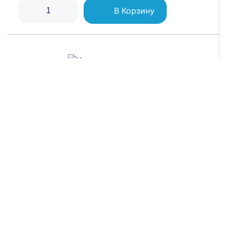
В Корзину
Индикатор сигнальный со встроенным
диодом 220В желт. DKC M22L-F220YPP
273 ₽
В Корзину
ОСТАВИТЬ ОТЗЫВ
Наконечник вилочный изолированный 0.25-
Ваша оценка
1.5кв.мм А=4.1мм красн. (уп.100шт) DKC 2A14P
1 065 ₽
Ваше имя *
В Корзину