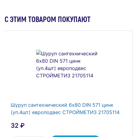
С ЭТИМ ТОВАРОМ ПОКУПАЮТ
Лампа СКЛ 11А-Ж-1-55 Каскад-Электро
00003207
182 ₽
В Корзину
Шуруп сантехнический 6х80 DIN 571 цинк
(уп.4шт) европодвес СТРОЙМЕТИЗ 21705114
32 ₽