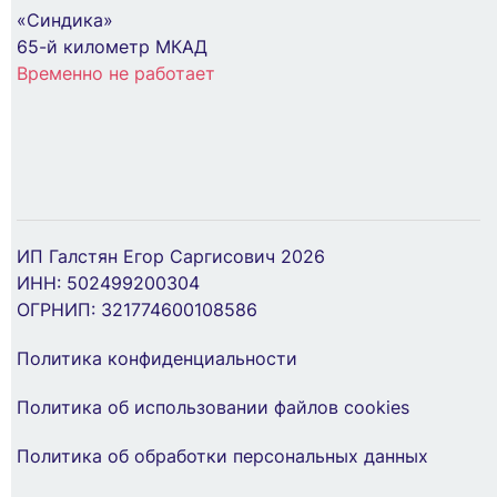
«Синдика»
В Корзину
65-й километр МКАД
Временно не работает
Хомут OptiKit CT-Х-N-2.5х160 черн. (уп.100шт)
ИП Галстян Егор Саргисович 2026
КЭАЗ 278274
ИНН: 502499200304
ОГРНИП: 321774600108586
71 ₽
Политика конфиденциальности
Лампа светодиодная OptiSignal Compact D22
С7-L-F6 син. 110В AC/DC XB7EV06GP КЭАЗ
В Корзину
Политика об использовании файлов cookies
362157
Политика об обработки персональных данных
280 ₽