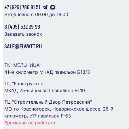
273 ₽
+7 (926) 786 81 51
Ежедневно с 09.00 до 18.00
В Корзину
8 (495) 532 35 96
Заказать звонок
SALE@ELWATT.RU
ТК "МЕЛЬНИЦА"
Светильник ЛОН 94 808 NBL-O2-60-E27/BL
41-й километр МКАД павильон Б13/3
1х60Вт E27 IP54 (аналог НПБ 1402 черн. овал с
решеткой 60Вт) Navigator 94808
ТЦ "Конструктор"
МКАД 25-ый км вл.1 павильон В1.19
622 ₽
ТЦ "Строительный Двор Петровский"
Индикатор сигнальный со встроенным
МО, го Красногорск, Новорижское шоссе, 26-й
диодом 9-24В красн. DKC M22L-F24RPP
В Корзину
километр, с17 павильон Г-53
273 ₽
Временно не работает